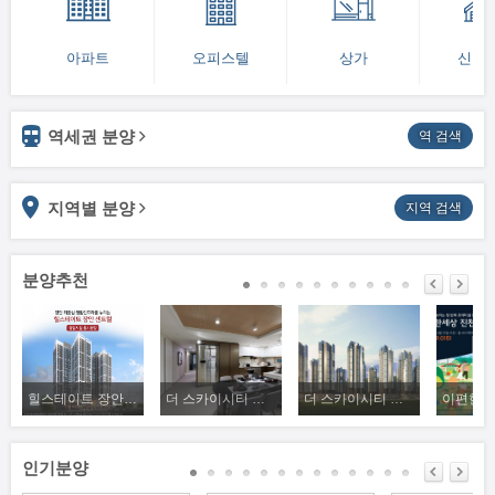
아파트
오피스텔
상가
신축
역세권 분양
역 검색
지역별 분양
지역 검색
분양추천
힐스테이트 장안센트럴
더 스카이시티 제니스앤프라우
더 스카이시티 제니스앤프라우
인기분양