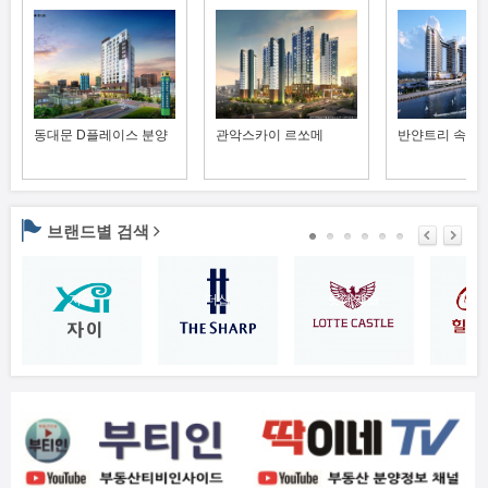
동대문 D플레이스 분양
관악스카이 르쏘메
반얀트리 속초
브랜드별 검색
자이
더샵
롯데캐슬
힐스